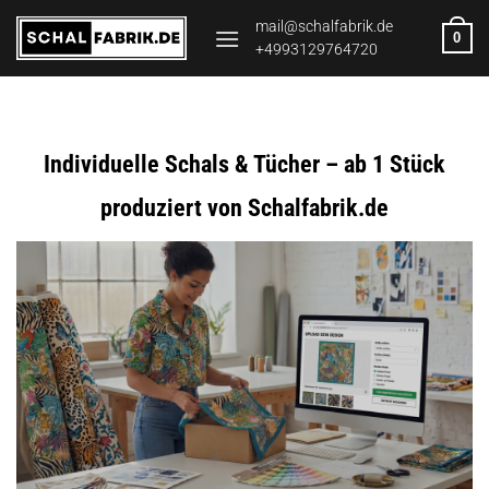
Zum
mail@schalfabrik.de
0
Inhalt
+4993129764720
springen
Individuelle Schals & Tücher – ab 1 Stück
produziert von Schalfabrik.de