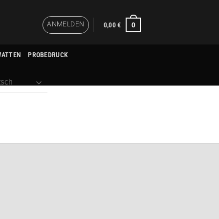
ANMELDEN
0
0,00
€
WATTEN
PROBEDRUCK
sch