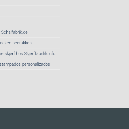
 Schalfabrik.de
gdoeken bedrukken
e skjerf hos Skjerffabrikk.info
estampados personalizados