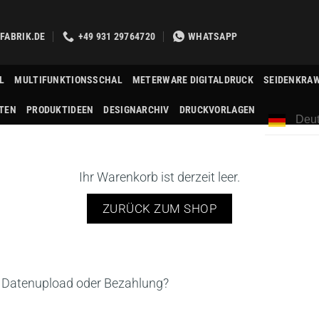
FABRIK.DE
+49 931 29764720
WHATSAPP
L
MULTIFUNKTIONSSCHAL
METERWARE DIGITALDRUCK
SEIDENKRA
TEN
PRODUKTIDEEN
DESIGNARCHIV
DRUCKVORLAGEN
Deut
Ihr Warenkorb ist derzeit leer.
ZURÜCK ZUM SHOP
g, Datenupload oder Bezahlung?