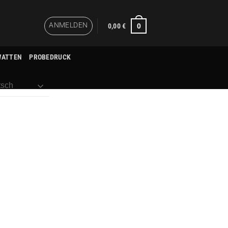
ANMELDEN
0
0,00
€
WATTEN
PROBEDRUCK
sch