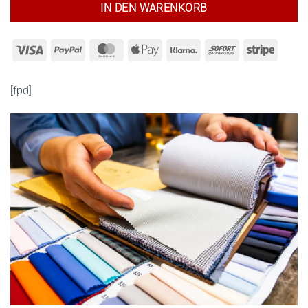
IN DEN WARENKORB
Visa
PayPal
MasterCard
Apple
Klarna
Sofort
Stripe
Pay
[fpd]