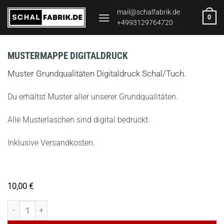
Zum
mail@schalfabrik.de
0
Inhalt
+4993129764720
springen
MUSTERMAPPE DIGITALDRUCK
Muster Grundqualitäten Digitaldruck Schal/Tuch.
Du erhältst Muster aller unserer Grundqualitäten.
Alle Musterlaschen sind digital bedruckt.
Inklusive Versandkosten.
10,00
€
Mustermappe Digitaldruck Menge