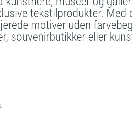
kunstnere, museer og galleri
lusive tekstilprodukter. Med di
aljerede motiver uden farveb
nger, souvenirbutikker eller ku
z