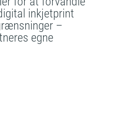
er for at forvandle
gital inkjetprint
egrænsninger –
nstneres egne