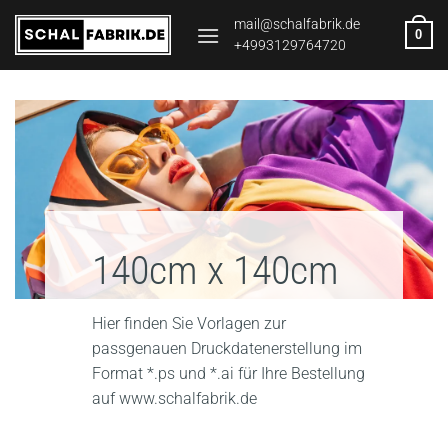
Zum
mail@schalfabrik.de
0
Inhalt
+4993129764720
springen
140cm x 140cm
Hier finden Sie Vorlagen zur
passgenauen Druckdatenerstellung im
Format *.ps und *.ai für Ihre Bestellung
auf www.schalfabrik.de