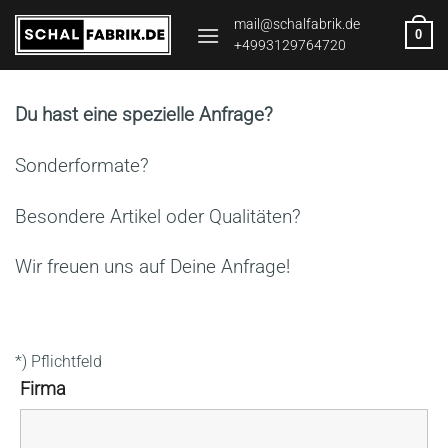
Zum
mail@schalfabrik.de
0
Inhalt
+4993129764720
springen
Du hast eine spezielle Anfrage?
Sonderformate?
Besondere Artikel oder Qualitäten?
Wir freuen uns auf Deine Anfrage!
*) Pflichtfeld
Firma