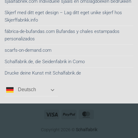
sjaalfabriek.com Individuele sjaals en omslagdoeken bedrukken
Skjerf med ditt eget design – Lag ditt eget unike skjerf hos
Skjerffabrikk.info
fábrica-de-bufandas.com Bufandas y chales estampados
personalizados
scarfs-on-demand.com
Schalfabrik.de, die Seidenfabrik in Como
Drucke deine Kunst mit Schalfabrik.de
Deutsch
Visa
PayPal
MasterCard
Copyright 2026 ©
Schalfabrik