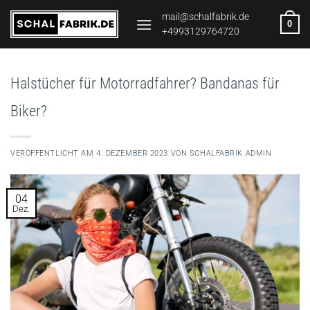
Zum
mail@schalfabrik.de
0
Inhalt
+4993129764720
springen
Halstücher für Motorradfahrer? Bandanas für
Biker?
VERÖFFENTLICHT AM
4. DEZEMBER 2023
VON
SCHALFABRIK ADMIN
04
Dez.