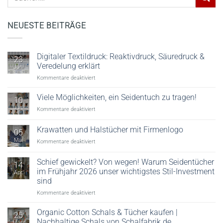
NEUESTE BEITRÄGE
Digitaler Textildruck: Reaktivdruck, Säuredruck &
23
Veredelung erklärt
Juni
für
Kommentare deaktiviert
Digitaler
Textildruck:
Viele Möglichkeiten, ein Seidentuch zu tragen!
10
Reaktivdruck,
Juni
für
Kommentare deaktiviert
Säuredruck
Viele
&
Möglichkeiten,
Krawatten und Halstücher mit Firmenlogo
Veredelung
05
ein
erklärt
Mai
für
Kommentare deaktiviert
Seidentuch
Krawatten
zu
und
tragen!
Schief gewickelt? Von wegen! Warum Seidentücher
14
Halstücher
im Frühjahr 2026 unser wichtigstes Stil-Investment
Apr.
mit
sind
Firmenlogo
für
Kommentare deaktiviert
Schief
gewickelt?
Organic Cotton Schals & Tücher kaufen |
25
Von
Nachhaltige Schals von Schalfabrik.de
März