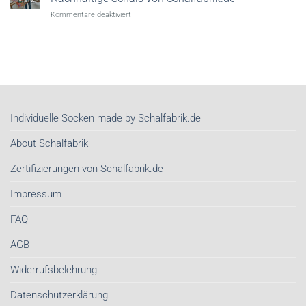
wegen!
für
Kommentare deaktiviert
Warum
Organic
Seidentücher
Cotton
im
Schals
Frühjahr
&
2026
Tücher
unser
kaufen
wichtigstes
|
Stil-
Nachhaltige
Investment
Individuelle Socken made by Schalfabrik.de
Schals
sind
von
About Schalfabrik
Schalfabrik.de
Zertifizierungen von Schalfabrik.de
Impressum
FAQ
AGB
Widerrufsbelehrung
Datenschutzerklärung