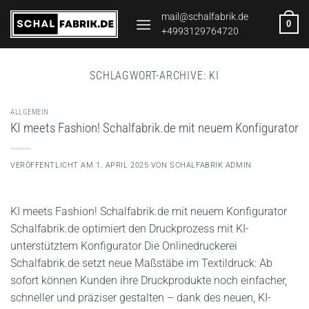
Zum
mail@schalfabrik.de
0
Inhalt
+4993129764720
springen
SCHLAGWORT-ARCHIVE:
KI
ALLGEMEIN
KI meets Fashion! Schalfabrik.de mit neuem Konfigurator
VERÖFFENTLICHT AM
1. APRIL 2025
VON
SCHALFABRIK ADMIN
KI meets Fashion! Schalfabrik.de mit neuem Konfigurator
Schalfabrik.de optimiert den Druckprozess mit KI-
unterstütztem Konfigurator Die Onlinedruckerei
Schalfabrik.de setzt neue Maßstäbe im Textildruck: Ab
sofort können Kunden ihre Druckprodukte noch einfacher,
schneller und präziser gestalten – dank des neuen, KI-