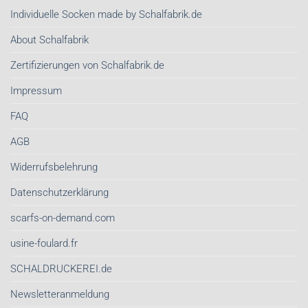
Nachhaltige
Investment
Individuelle Socken made by Schalfabrik.de
Schals
sind
von
About Schalfabrik
Schalfabrik.de
Zertifizierungen von Schalfabrik.de
Impressum
FAQ
AGB
Widerrufsbelehrung
Datenschutzerklärung
scarfs-on-demand.com
usine-foulard.fr
SCHALDRUCKEREI.de
Newsletteranmeldung