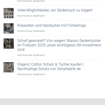
für
Kommentare deaktiviert
Digitaler
Textildruck:
Viele Möglichkeiten, ein Seidentuch zu tragen!
10
Reaktivdruck,
Juni
für
Kommentare deaktiviert
Säuredruck
Viele
&
Möglichkeiten,
Krawatten und Halstücher mit Firmenlogo
Veredelung
05
ein
erklärt
Mai
für
Kommentare deaktiviert
Seidentuch
Krawatten
zu
und
tragen!
Schief gewickelt? Von wegen! Warum Seidentücher
14
Halstücher
im Frühjahr 2026 unser wichtigstes Stil-Investment
Apr.
mit
sind
Firmenlogo
für
Kommentare deaktiviert
Schief
gewickelt?
Organic Cotton Schals & Tücher kaufen |
25
Von
Nachhaltige Schals von Schalfabrik.de
März
wegen!
für
Kommentare deaktiviert
Warum
Organic
Seidentücher
Cotton
im
Schals
Frühjahr
&
2026
Tücher
unser
kaufen
wichtigstes
|
Stil-