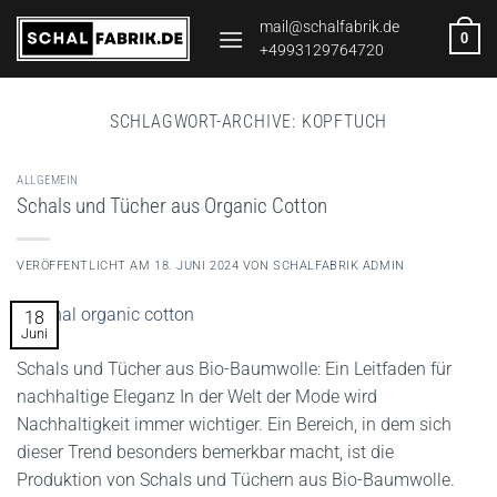
Zum
mail@schalfabrik.de
0
Inhalt
+4993129764720
springen
SCHLAGWORT-ARCHIVE:
KOPFTUCH
ALLGEMEIN
Schals und Tücher aus Organic Cotton
VERÖFFENTLICHT AM
18. JUNI 2024
VON
SCHALFABRIK ADMIN
18
Juni
Schals und Tücher aus Bio-Baumwolle: Ein Leitfaden für
nachhaltige Eleganz In der Welt der Mode wird
Nachhaltigkeit immer wichtiger. Ein Bereich, in dem sich
dieser Trend besonders bemerkbar macht, ist die
Produktion von Schals und Tüchern aus Bio-Baumwolle.