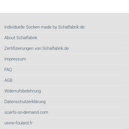
&
2026
Tücher
unser
kaufen
wichtigstes
|
Stil-
Nachhaltige
Investment
Individuelle Socken made by Schalfabrik.de
Schals
sind
von
About Schalfabrik
Schalfabrik.de
Zertifizierungen von Schalfabrik.de
Impressum
FAQ
AGB
Widerrufsbelehrung
Datenschutzerklärung
scarfs-on-demand.com
usine-foulard.fr