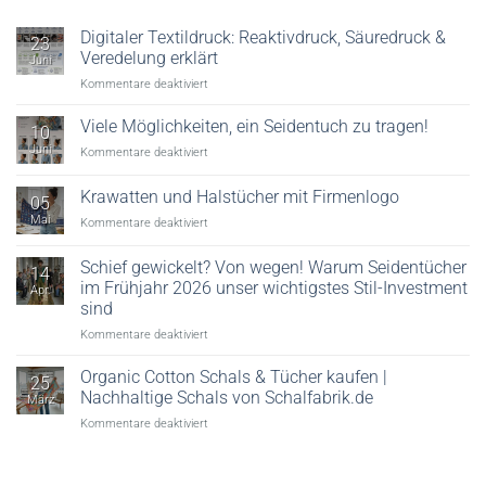
Digitaler Textildruck: Reaktivdruck, Säuredruck &
23
Veredelung erklärt
Juni
für
Kommentare deaktiviert
Digitaler
Textildruck:
Viele Möglichkeiten, ein Seidentuch zu tragen!
10
Reaktivdruck,
Juni
für
Kommentare deaktiviert
Säuredruck
Viele
&
Möglichkeiten,
Krawatten und Halstücher mit Firmenlogo
Veredelung
05
ein
erklärt
Mai
für
Kommentare deaktiviert
Seidentuch
Krawatten
zu
und
tragen!
Schief gewickelt? Von wegen! Warum Seidentücher
14
Halstücher
im Frühjahr 2026 unser wichtigstes Stil-Investment
Apr.
mit
sind
Firmenlogo
für
Kommentare deaktiviert
Schief
gewickelt?
Organic Cotton Schals & Tücher kaufen |
25
Von
Nachhaltige Schals von Schalfabrik.de
März
wegen!
für
Kommentare deaktiviert
Warum
Organic
Seidentücher
Cotton
im
Schals
Frühjahr