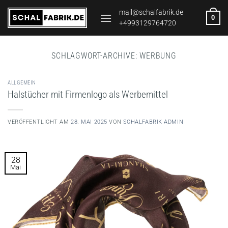
Zum
mail@schalfabrik.de
0
Inhalt
+4993129764720
springen
SCHLAGWORT-ARCHIVE:
WERBUNG
ALLGEMEIN
Halstücher mit Firmenlogo als Werbemittel
VERÖFFENTLICHT AM
28. MAI 2025
VON
SCHALFABRIK ADMIN
28
Mai