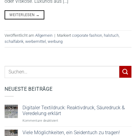
oder Viskose. Luxuriös aus […]
WEITERLESEN
→
Veröffentlicht am
Allgemein
|
Markiert
corporate fashion
,
halstuch
,
schalfabrik
,
werbemittel
,
werbung
NEUESTE BEITRÄGE
Digitaler Textildruck: Reaktivdruck, Säuredruck &
23
Veredelung erklärt
Juni
für
Kommentare deaktiviert
Digitaler
Textildruck:
Viele Möglichkeiten, ein Seidentuch zu tragen!
10
Reaktivdruck,