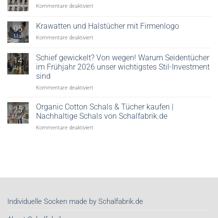
Juni
für
Kommentare deaktiviert
Säuredruck
Viele
&
Möglichkeiten,
Krawatten und Halstücher mit Firmenlogo
Veredelung
05
ein
erklärt
Mai
für
Kommentare deaktiviert
Seidentuch
Krawatten
zu
und
tragen!
Schief gewickelt? Von wegen! Warum Seidentücher
14
Halstücher
im Frühjahr 2026 unser wichtigstes Stil-Investment
Apr.
mit
sind
Firmenlogo
für
Kommentare deaktiviert
Schief
gewickelt?
Organic Cotton Schals & Tücher kaufen |
25
Von
Nachhaltige Schals von Schalfabrik.de
März
wegen!
für
Kommentare deaktiviert
Warum
Organic
Seidentücher
Cotton
im
Schals
Frühjahr
&
2026
Tücher
unser
kaufen
wichtigstes
|
Stil-
Nachhaltige
Investment
Individuelle Socken made by Schalfabrik.de
Schals
sind
von