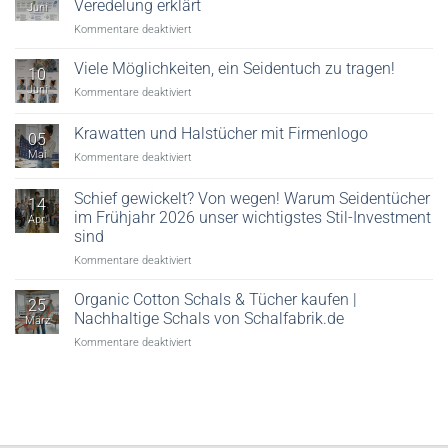
Veredelung erklärt
Juni
für
Kommentare deaktiviert
Digitaler
Textildruck:
Viele Möglichkeiten, ein Seidentuch zu tragen!
10
Reaktivdruck,
Juni
für
Kommentare deaktiviert
Säuredruck
Viele
&
Möglichkeiten,
Krawatten und Halstücher mit Firmenlogo
Veredelung
05
ein
erklärt
Mai
für
Kommentare deaktiviert
Seidentuch
Krawatten
zu
und
tragen!
Schief gewickelt? Von wegen! Warum Seidentücher
14
Halstücher
im Frühjahr 2026 unser wichtigstes Stil-Investment
Apr.
mit
sind
Firmenlogo
für
Kommentare deaktiviert
Schief
gewickelt?
Organic Cotton Schals & Tücher kaufen |
25
Von
Nachhaltige Schals von Schalfabrik.de
März
wegen!
für
Kommentare deaktiviert
Warum
Organic
Seidentücher
Cotton
im
Schals
Frühjahr
&
2026
Tücher
unser
kaufen
wichtigstes