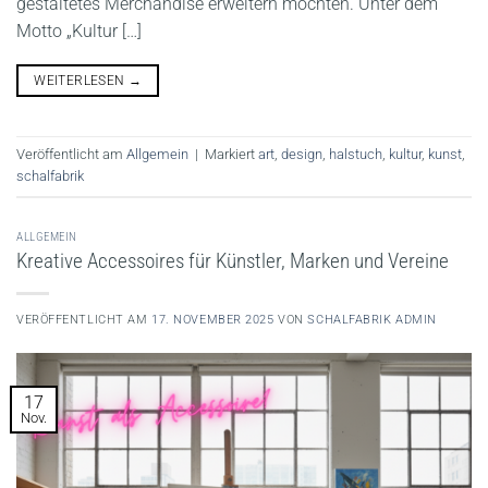
gestaltetes Merchandise erweitern möchten. Unter dem
Motto „Kultur […]
WEITERLESEN
→
Veröffentlicht am
Allgemein
|
Markiert
art
,
design
,
halstuch
,
kultur
,
kunst
,
schalfabrik
ALLGEMEIN
Kreative Accessoires für Künstler, Marken und Vereine
VERÖFFENTLICHT AM
17. NOVEMBER 2025
VON
SCHALFABRIK ADMIN
17
Nov.