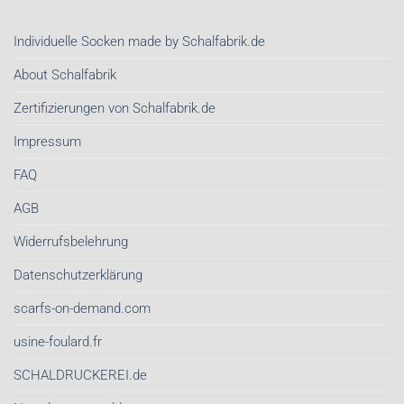
|
Stil-
Nachhaltige
Investment
Individuelle Socken made by Schalfabrik.de
Schals
sind
von
About Schalfabrik
Schalfabrik.de
Zertifizierungen von Schalfabrik.de
Impressum
FAQ
AGB
Widerrufsbelehrung
Datenschutzerklärung
scarfs-on-demand.com
usine-foulard.fr
SCHALDRUCKEREI.de