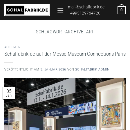
Zum
mail@schalfabrik.de
0
Inhalt
+4993129764720
springen
SCHLAGWORT-ARCHIVE:
ART
ALLGEMEIN
Schalfabrik.de auf der Messe Museum Connections Paris
VERÖFFENTLICHT AM
5. JANUAR 2026
VON
SCHALFABRIK ADMIN
05
Jan.