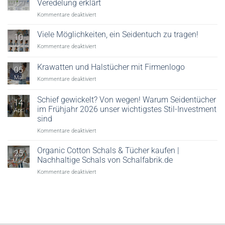
Veredelung erklärt
Juni
für
Kommentare deaktiviert
Digitaler
Textildruck:
Viele Möglichkeiten, ein Seidentuch zu tragen!
10
Reaktivdruck,
Juni
für
Kommentare deaktiviert
Säuredruck
Viele
&
Möglichkeiten,
Krawatten und Halstücher mit Firmenlogo
Veredelung
05
ein
erklärt
Mai
für
Kommentare deaktiviert
Seidentuch
Krawatten
zu
und
tragen!
Schief gewickelt? Von wegen! Warum Seidentücher
14
Halstücher
im Frühjahr 2026 unser wichtigstes Stil-Investment
Apr.
mit
sind
Firmenlogo
für
Kommentare deaktiviert
Schief
gewickelt?
Organic Cotton Schals & Tücher kaufen |
25
Von
Nachhaltige Schals von Schalfabrik.de
März
wegen!
für
Kommentare deaktiviert
Warum
Organic
Seidentücher
Cotton
im
Schals
Frühjahr
&
2026
Tücher
unser
kaufen
wichtigstes