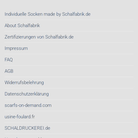
|
Stil-
Nachhaltige
Investment
Individuelle Socken made by Schalfabrik.de
Schals
sind
von
About Schalfabrik
Schalfabrik.de
Zertifizierungen von Schalfabrik.de
Impressum
FAQ
AGB
Widerrufsbelehrung
Datenschutzerklärung
scarfs-on-demand.com
usine-foulard.fr
SCHALDRUCKEREI.de