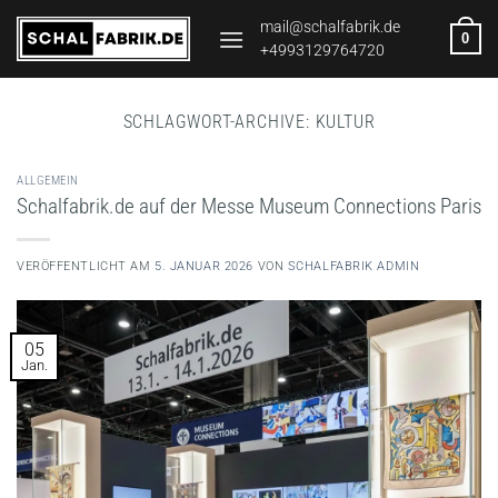
Zum
mail@schalfabrik.de
0
Inhalt
+4993129764720
springen
SCHLAGWORT-ARCHIVE:
KULTUR
ALLGEMEIN
Schalfabrik.de auf der Messe Museum Connections Paris
VERÖFFENTLICHT AM
5. JANUAR 2026
VON
SCHALFABRIK ADMIN
05
Jan.