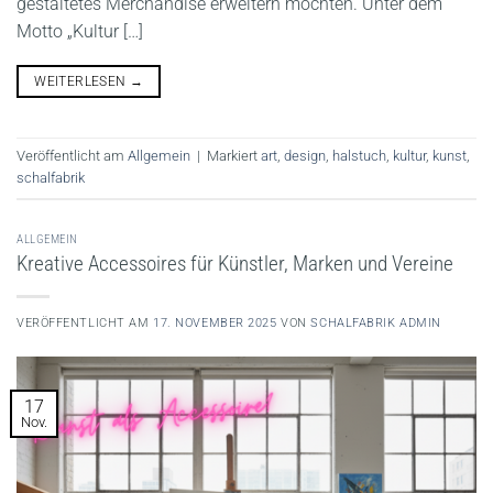
gestaltetes Merchandise erweitern möchten. Unter dem
Motto „Kultur […]
WEITERLESEN
→
Veröffentlicht am
Allgemein
|
Markiert
art
,
design
,
halstuch
,
kultur
,
kunst
,
schalfabrik
ALLGEMEIN
Kreative Accessoires für Künstler, Marken und Vereine
VERÖFFENTLICHT AM
17. NOVEMBER 2025
VON
SCHALFABRIK ADMIN
17
Nov.