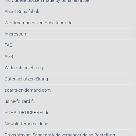
Individuelle Socken made by Schalfabrik.de
Schals
sind
von
About Schalfabrik
Schalfabrik.de
Zertifizierungen von Schalfabrik.de
Impressum
FAQ
AGB
Widerrufsbelehrung
Datenschutzerklärung
scarfs-on-demand.com
usine-foulard.fr
SCHALDRUCKEREI.de
Newsletteranmeldung
Dropshipping: Schalfabrik.de versendet deine Bestellung