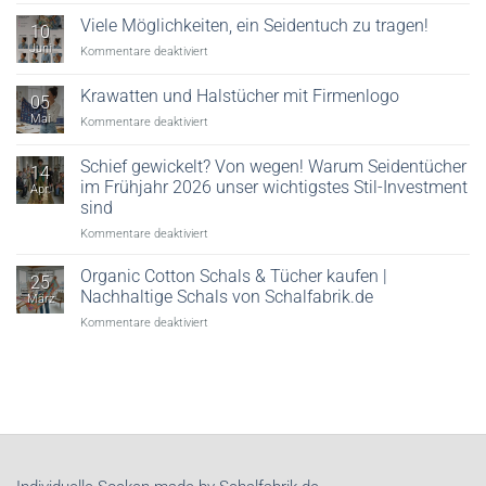
Digitaler
Textildruck:
Viele Möglichkeiten, ein Seidentuch zu tragen!
10
Reaktivdruck,
Juni
für
Kommentare deaktiviert
Säuredruck
Viele
&
Möglichkeiten,
Krawatten und Halstücher mit Firmenlogo
Veredelung
05
ein
erklärt
Mai
für
Kommentare deaktiviert
Seidentuch
Krawatten
zu
und
tragen!
Schief gewickelt? Von wegen! Warum Seidentücher
14
Halstücher
im Frühjahr 2026 unser wichtigstes Stil-Investment
Apr.
mit
sind
Firmenlogo
für
Kommentare deaktiviert
Schief
gewickelt?
Organic Cotton Schals & Tücher kaufen |
25
Von
Nachhaltige Schals von Schalfabrik.de
März
wegen!
für
Kommentare deaktiviert
Warum
Organic
Seidentücher
Cotton
im
Schals
Frühjahr
&
2026
Tücher
unser
kaufen
wichtigstes
|
Stil-
Nachhaltige
Investment