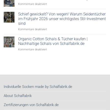
ein
erklärt
Mai
für
Kommentare deaktiviert
Seidentuch
Krawatten
zu
und
tragen!
Schief gewickelt? Von wegen! Warum Seidentücher
14
Halstücher
im Frühjahr 2026 unser wichtigstes Stil-Investment
Apr.
mit
sind
Firmenlogo
für
Kommentare deaktiviert
Schief
gewickelt?
Organic Cotton Schals & Tücher kaufen |
25
Von
Nachhaltige Schals von Schalfabrik.de
März
wegen!
für
Kommentare deaktiviert
Warum
Organic
Seidentücher
Cotton
im
Schals
Frühjahr
&
2026
Tücher
unser
kaufen
wichtigstes
|
Stil-
Nachhaltige
Investment
Individuelle Socken made by Schalfabrik.de
Schals
sind
von
About Schalfabrik
Schalfabrik.de
Zertifizierungen von Schalfabrik.de