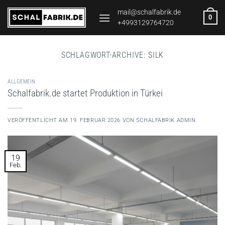
Zum
mail@schalfabrik.de
0
Inhalt
+4993129764720
springen
SCHLAGWORT-ARCHIVE:
SILK
ALLGEMEIN
Schalfabrik.de startet Produktion in Türkei
VERÖFFENTLICHT AM
19. FEBRUAR 2026
VON
SCHALFABRIK ADMIN
19
Feb.