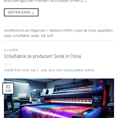
erschwinglichen Preisen und bieten Ihnen […]
WEITERLESEN
→
Veröffentlicht am
Allgemein
|
Markiert
chiffon
,
crepe de chine
,
qualitäten
,
satin
,
schalfabrik
,
seide
,
silk
,
twill
ALLGEMEIN
Schalfabrik.de produziert Seide in China
VERÖFFENTLICHT AM
2. JUNI 2025
VON
SCHALFABRIK ADMIN
02
Juni