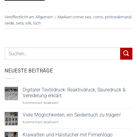
Veröffentlicht am
Allgemein
|
Markiert
comer see
,
como
,
printondemand
,
seide
,
seta
,
silk
,
tuch
NEUESTE BEITRÄGE
Digitaler Textildruck: Reaktivdruck, Säuredruck &
23
Veredelung erklärt
Juni
für
Kommentare deaktiviert
Digitaler
Textildruck:
Viele Möglichkeiten, ein Seidentuch zu tragen!
10
Reaktivdruck,
Juni
für
Kommentare deaktiviert
Säuredruck
Viele
&
Möglichkeiten,
Krawatten und Halstücher mit Firmenlogo
Veredelung
05