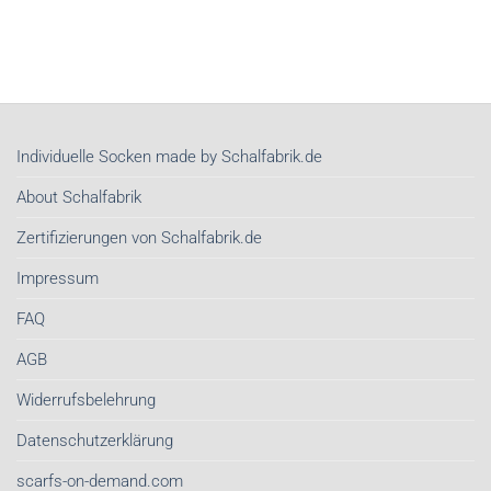
Organic
Seidentücher
Cotton
im
Schals
Frühjahr
&
2026
Tücher
unser
kaufen
wichtigstes
|
Stil-
Nachhaltige
Investment
Individuelle Socken made by Schalfabrik.de
Schals
sind
von
About Schalfabrik
Schalfabrik.de
Zertifizierungen von Schalfabrik.de
Impressum
FAQ
AGB
Widerrufsbelehrung
Datenschutzerklärung
scarfs-on-demand.com