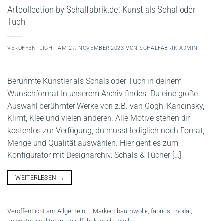
Artcollection by Schalfabrik.de: Kunst als Schal oder
Tuch
VERÖFFENTLICHT AM
27. NOVEMBER 2023
VON
SCHALFABRIK ADMIN
Berühmte Künstler als Schals oder Tuch in deinem
Wunschformat In unserem Archiv findest Du eine große
Auswahl berühmter Werke von z.B. van Gogh, Kandinsky,
Klimt, Klee und vielen anderen. Alle Motive stehen dir
kostenlos zur Verfügung, du musst lediglich noch Fomat,
Menge und Qualität auswählen. Hier geht es zum
Konfigurator mit Designarchiv: Schals & Tücher […]
WEITERLESEN
→
Veröffentlicht am
Allgemein
|
Markiert
baumwolle
,
fabrics
,
modal
,
polyester
,
qualitäten
,
schalfabrik
,
seide
,
wolle