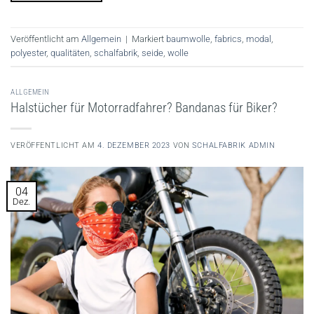
Veröffentlicht am
Allgemein
|
Markiert
baumwolle
,
fabrics
,
modal
,
polyester
,
qualitäten
,
schalfabrik
,
seide
,
wolle
ALLGEMEIN
Halstücher für Motorradfahrer? Bandanas für Biker?
VERÖFFENTLICHT AM
4. DEZEMBER 2023
VON
SCHALFABRIK ADMIN
04
Dez.