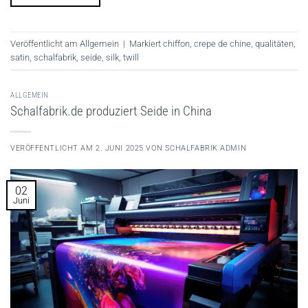
Veröffentlicht am
Allgemein
|
Markiert
chiffon
,
crepe de chine
,
qualitäten
,
satin
,
schalfabrik
,
seide
,
silk
,
twill
ALLGEMEIN
Schalfabrik.de produziert Seide in China
VERÖFFENTLICHT AM
2. JUNI 2025
VON
SCHALFABRIK ADMIN
02
Juni