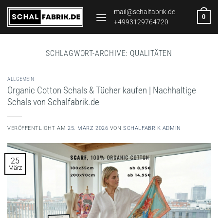
Zum
mail@schalfabrik.de
0
Inhalt
+4993129764720
springen
SCHLAGWORT-ARCHIVE:
QUALITÄTEN
ALLGEMEIN
Organic Cotton Schals & Tücher kaufen | Nachhaltige
Schals von Schalfabrik.de
VERÖFFENTLICHT AM
25. MÄRZ 2026
VON
SCHALFABRIK ADMIN
25
März