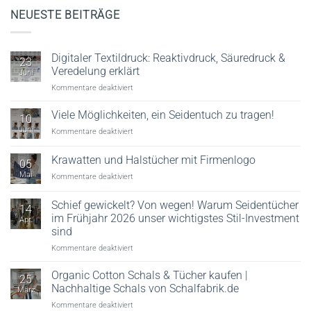
NEUESTE BEITRÄGE
Digitaler Textildruck: Reaktivdruck, Säuredruck &
23
Veredelung erklärt
Juni
für
Kommentare deaktiviert
Digitaler
Textildruck:
Viele Möglichkeiten, ein Seidentuch zu tragen!
10
Reaktivdruck,
Juni
für
Kommentare deaktiviert
Säuredruck
Viele
&
Möglichkeiten,
Krawatten und Halstücher mit Firmenlogo
Veredelung
05
ein
erklärt
Mai
für
Kommentare deaktiviert
Seidentuch
Krawatten
zu
und
tragen!
Schief gewickelt? Von wegen! Warum Seidentücher
14
Halstücher
im Frühjahr 2026 unser wichtigstes Stil-Investment
Apr.
mit
sind
Firmenlogo
für
Kommentare deaktiviert
Schief
gewickelt?
Organic Cotton Schals & Tücher kaufen |
25
Von
Nachhaltige Schals von Schalfabrik.de
März
wegen!
für
Kommentare deaktiviert
Warum