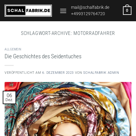
Zum
mail@schalfabrik.de
0
Inhalt
+4993129764720
springen
SCHLAGWORT-ARCHIVE:
MOTORRADFAHRER
ALLGEMEIN
Die Geschichtes des Seidentuches
VERÖFFENTLICHT AM
6. DEZEMBER 2023
VON
SCHALFABRIK ADMIN
06
Dez.