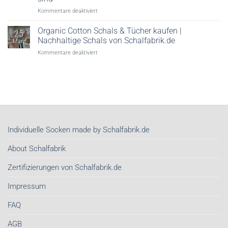
Firmenlogo
für
Kommentare deaktiviert
Schief
gewickelt?
Organic Cotton Schals & Tücher kaufen |
25
Von
Nachhaltige Schals von Schalfabrik.de
März
wegen!
für
Kommentare deaktiviert
Warum
Organic
Seidentücher
Cotton
im
Schals
Frühjahr
&
2026
Tücher
unser
kaufen
wichtigstes
|
Stil-
Nachhaltige
Investment
Individuelle Socken made by Schalfabrik.de
Schals
sind
von
About Schalfabrik
Schalfabrik.de
Zertifizierungen von Schalfabrik.de
Impressum
FAQ
AGB