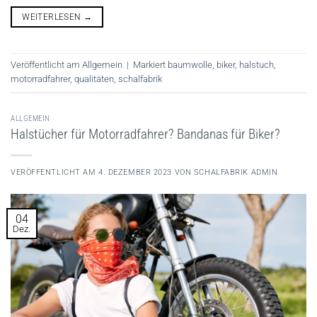
WEITERLESEN
→
Veröffentlicht am
Allgemein
|
Markiert
baumwolle
,
biker
,
halstuch
,
motorradfahrer
,
qualitäten
,
schalfabrik
ALLGEMEIN
Halstücher für Motorradfahrer? Bandanas für Biker?
VERÖFFENTLICHT AM
4. DEZEMBER 2023
VON
SCHALFABRIK ADMIN
04
Dez.