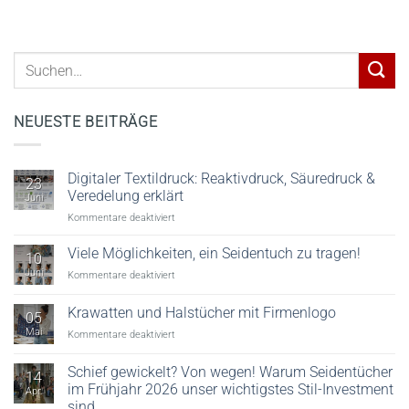
NEUESTE BEITRÄGE
Digitaler Textildruck: Reaktivdruck, Säuredruck &
23
Veredelung erklärt
Juni
für
Kommentare deaktiviert
Digitaler
Textildruck:
Viele Möglichkeiten, ein Seidentuch zu tragen!
10
Reaktivdruck,
Juni
für
Kommentare deaktiviert
Säuredruck
Viele
&
Möglichkeiten,
Krawatten und Halstücher mit Firmenlogo
Veredelung
05
ein
erklärt
Mai
für
Kommentare deaktiviert
Seidentuch
Krawatten
zu
und
tragen!
Schief gewickelt? Von wegen! Warum Seidentücher
14
Halstücher
im Frühjahr 2026 unser wichtigstes Stil-Investment
Apr.
mit
sind