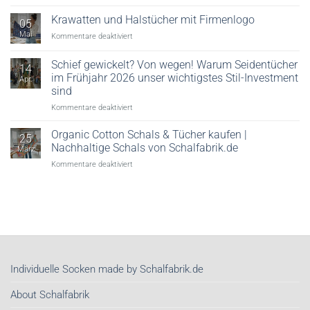
Viele
&
Möglichkeiten,
Krawatten und Halstücher mit Firmenlogo
Veredelung
05
ein
erklärt
Mai
für
Kommentare deaktiviert
Seidentuch
Krawatten
zu
und
tragen!
Schief gewickelt? Von wegen! Warum Seidentücher
14
Halstücher
im Frühjahr 2026 unser wichtigstes Stil-Investment
Apr.
mit
sind
Firmenlogo
für
Kommentare deaktiviert
Schief
gewickelt?
Organic Cotton Schals & Tücher kaufen |
25
Von
Nachhaltige Schals von Schalfabrik.de
März
wegen!
für
Kommentare deaktiviert
Warum
Organic
Seidentücher
Cotton
im
Schals
Frühjahr
&
2026
Tücher
unser
kaufen
wichtigstes
|
Stil-
Nachhaltige
Investment
Individuelle Socken made by Schalfabrik.de
Schals
sind
von
About Schalfabrik
Schalfabrik.de