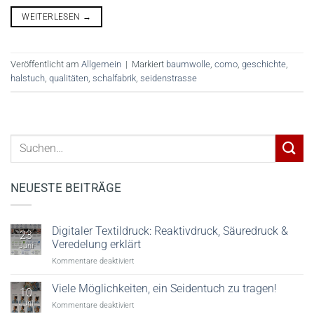
WEITERLESEN
→
Veröffentlicht am
Allgemein
|
Markiert
baumwolle
,
como
,
geschichte
,
halstuch
,
qualitäten
,
schalfabrik
,
seidenstrasse
NEUESTE BEITRÄGE
Digitaler Textildruck: Reaktivdruck, Säuredruck &
23
Veredelung erklärt
Juni
für
Kommentare deaktiviert
Digitaler
Textildruck:
Viele Möglichkeiten, ein Seidentuch zu tragen!
10
Reaktivdruck,
Juni
für
Kommentare deaktiviert
Säuredruck