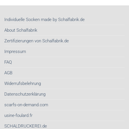
Tücher
unser
kaufen
wichtigstes
|
Stil-
Nachhaltige
Investment
Individuelle Socken made by Schalfabrik.de
Schals
sind
von
About Schalfabrik
Schalfabrik.de
Zertifizierungen von Schalfabrik.de
Impressum
FAQ
AGB
Widerrufsbelehrung
Datenschutzerklärung
scarfs-on-demand.com
usine-foulard.fr
SCHALDRUCKEREI.de