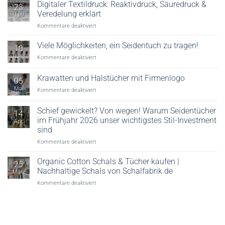
Digitaler Textildruck: Reaktivdruck, Säuredruck &
23
Veredelung erklärt
Juni
für
Kommentare deaktiviert
Digitaler
Textildruck:
Viele Möglichkeiten, ein Seidentuch zu tragen!
10
Reaktivdruck,
Juni
für
Kommentare deaktiviert
Säuredruck
Viele
&
Möglichkeiten,
Krawatten und Halstücher mit Firmenlogo
Veredelung
05
ein
erklärt
Mai
für
Kommentare deaktiviert
Seidentuch
Krawatten
zu
und
tragen!
Schief gewickelt? Von wegen! Warum Seidentücher
14
Halstücher
im Frühjahr 2026 unser wichtigstes Stil-Investment
Apr.
mit
sind
Firmenlogo
für
Kommentare deaktiviert
Schief
gewickelt?
Organic Cotton Schals & Tücher kaufen |
25
Von
Nachhaltige Schals von Schalfabrik.de
März
wegen!
für
Kommentare deaktiviert
Warum
Organic
Seidentücher
Cotton
im
Schals
Frühjahr
&
2026