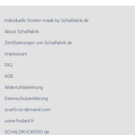
Tücher
unser
kaufen
wichtigstes
|
Stil-
Nachhaltige
Investment
Individuelle Socken made by Schalfabrik.de
Schals
sind
von
About Schalfabrik
Schalfabrik.de
Zertifizierungen von Schalfabrik.de
Impressum
FAQ
AGB
Widerrufsbelehrung
Datenschutzerklärung
scarfs-on-demand.com
usine-foulard.fr
SCHALDRUCKEREI.de