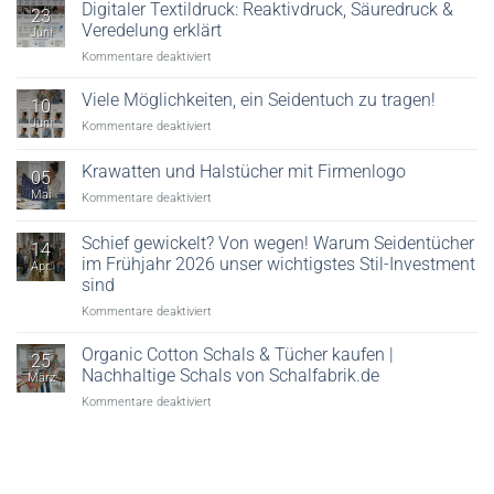
Digitaler Textildruck: Reaktivdruck, Säuredruck &
23
Veredelung erklärt
Juni
für
Kommentare deaktiviert
Digitaler
Textildruck:
Viele Möglichkeiten, ein Seidentuch zu tragen!
10
Reaktivdruck,
Juni
für
Kommentare deaktiviert
Säuredruck
Viele
&
Möglichkeiten,
Krawatten und Halstücher mit Firmenlogo
Veredelung
05
ein
erklärt
Mai
für
Kommentare deaktiviert
Seidentuch
Krawatten
zu
und
tragen!
Schief gewickelt? Von wegen! Warum Seidentücher
14
Halstücher
im Frühjahr 2026 unser wichtigstes Stil-Investment
Apr.
mit
sind
Firmenlogo
für
Kommentare deaktiviert
Schief
gewickelt?
Organic Cotton Schals & Tücher kaufen |
25
Von
Nachhaltige Schals von Schalfabrik.de
März
wegen!
für
Kommentare deaktiviert
Warum
Organic
Seidentücher
Cotton
im
Schals
Frühjahr
&
2026