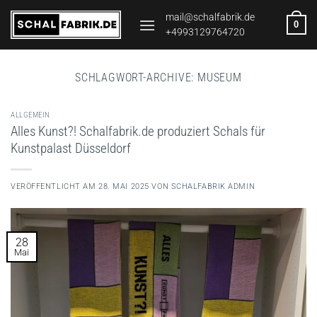
Zum
mail@schalfabrik.de
0
Inhalt
+4993129764720
springen
SCHLAGWORT-ARCHIVE:
MUSEUM
ALLGEMEIN
Alles Kunst?! Schalfabrik.de produziert Schals für
Kunstpalast Düsseldorf
VERÖFFENTLICHT AM
28. MAI 2025
VON
SCHALFABRIK ADMIN
28
Mai