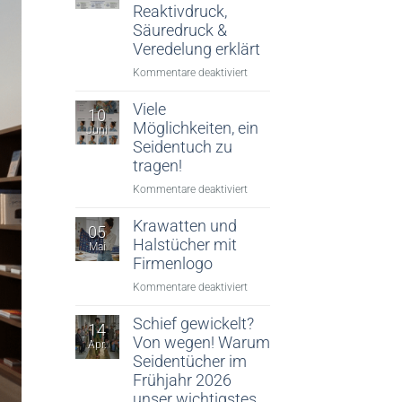
Reaktivdruck,
Säuredruck &
Veredelung erklärt
für
Kommentare deaktiviert
Digitaler
Textildruck:
Viele
10
Reaktivdruck,
Möglichkeiten, ein
Juni
Säuredruck
Seidentuch zu
&
tragen!
Veredelung
für
Kommentare deaktiviert
erklärt
Viele
Möglichkeiten,
Krawatten und
05
ein
Halstücher mit
Mai
Seidentuch
Firmenlogo
zu
für
Kommentare deaktiviert
tragen!
Krawatten
und
Schief gewickelt?
14
Halstücher
Von wegen! Warum
Apr.
mit
Seidentücher im
Firmenlogo
Frühjahr 2026
unser wichtigstes