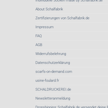
Individuelle Socken made by Schalfabrik.de
About Schalfabrik
Zertifizierungen von Schalfabrik.de
Impressum
FAQ
AGB
Widerrufsbelehrung
Datenschutzerklärung
scarfs-on-demand.com
usine-foulard.fr
SCHALDRUCKEREI.de
Newsletteranmeldung
Dropshipping: Schalfabrik.de versendet deine 