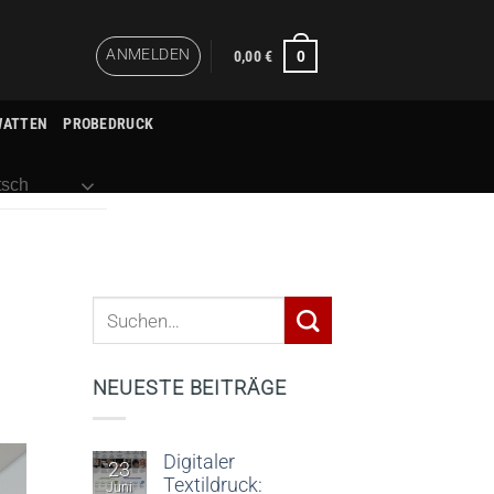
ANMELDEN
0
0,00
€
WATTEN
PROBEDRUCK
sch
NEUESTE BEITRÄGE
Digitaler
23
Textildruck:
Juni