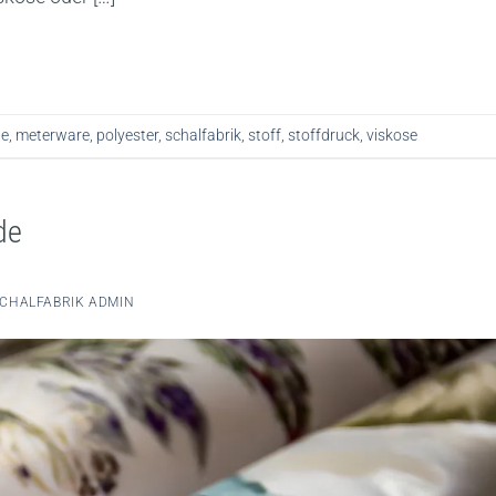
le
,
meterware
,
polyester
,
schalfabrik
,
stoff
,
stoffdruck
,
viskose
de
CHALFABRIK ADMIN