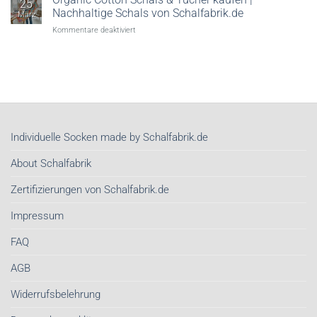
25
Von
Nachhaltige Schals von Schalfabrik.de
März
wegen!
für
Kommentare deaktiviert
Warum
Organic
Seidentücher
Cotton
im
Schals
Frühjahr
&
2026
Tücher
unser
kaufen
wichtigstes
|
Stil-
Nachhaltige
Investment
Individuelle Socken made by Schalfabrik.de
Schals
sind
von
About Schalfabrik
Schalfabrik.de
Zertifizierungen von Schalfabrik.de
Impressum
FAQ
AGB
Widerrufsbelehrung