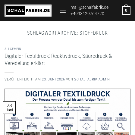
Zum
mail@schalfabrik.de
0
Inhalt
+4993129764720
springen
SCHLAGWORT-ARCHIVE:
STOFFDRUCK
ALLGEMEIN
Digitaler Textildruck: Reaktivdruck, Säuredruck &
Veredelung erklärt
VERÖFFENTLICHT AM
23. JUNI 2026
VON
SCHALFABRIK ADMIN
23
Juni