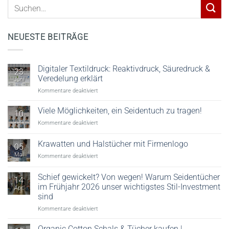
NEUESTE BEITRÄGE
Digitaler Textildruck: Reaktivdruck, Säuredruck &
23
Veredelung erklärt
Juni
für
Kommentare deaktiviert
Digitaler
Textildruck:
Viele Möglichkeiten, ein Seidentuch zu tragen!
10
Reaktivdruck,
Juni
für
Kommentare deaktiviert
Säuredruck
Viele
&
Möglichkeiten,
Krawatten und Halstücher mit Firmenlogo
Veredelung
05
ein
erklärt
Mai
für
Kommentare deaktiviert
Seidentuch
Krawatten
zu
und
tragen!
Schief gewickelt? Von wegen! Warum Seidentücher
14
Halstücher
im Frühjahr 2026 unser wichtigstes Stil-Investment
Apr.
mit
sind
Firmenlogo
für
Kommentare deaktiviert
Schief
gewickelt?
Organic Cotton Schals & Tücher kaufen |