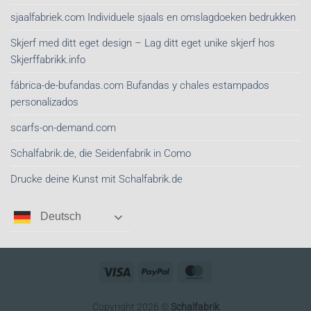
sjaalfabriek.com Individuele sjaals en omslagdoeken bedrukken
Skjerf med ditt eget design – Lag ditt eget unike skjerf hos
Skjerffabrikk.info
fábrica-de-bufandas.com Bufandas y chales estampados
personalizados
scarfs-on-demand.com
Schalfabrik.de, die Seidenfabrik in Como
Drucke deine Kunst mit Schalfabrik.de
Deutsch
Visa
PayPal
MasterCard
Copyright 2026 ©
Schalfabrik