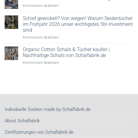
05
ein
erklärt
Mai
für
Kommentare deaktiviert
Seidentuch
Krawatten
zu
und
tragen!
Schief gewickelt? Von wegen! Warum Seidentücher
14
Halstücher
im Frühjahr 2026 unser wichtigstes Stil-Investment
Apr.
mit
sind
Firmenlogo
für
Kommentare deaktiviert
Schief
gewickelt?
Organic Cotton Schals & Tücher kaufen |
25
Von
Nachhaltige Schals von Schalfabrik.de
März
wegen!
für
Kommentare deaktiviert
Warum
Organic
Seidentücher
Cotton
im
Schals
Frühjahr
&
2026
Tücher
unser
kaufen
wichtigstes
|
Stil-
Nachhaltige
Investment
Individuelle Socken made by Schalfabrik.de
Schals
sind
von
About Schalfabrik
Schalfabrik.de
Zertifizierungen von Schalfabrik.de