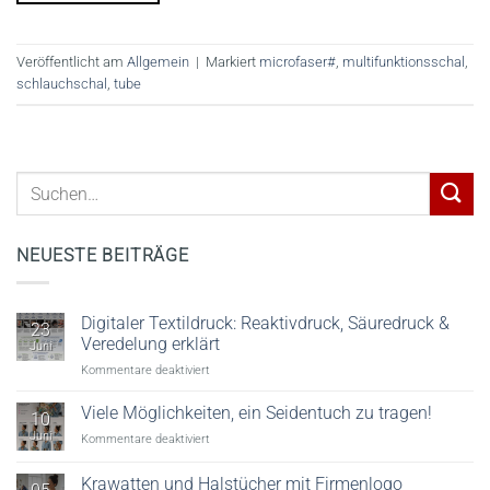
Veröffentlicht am
Allgemein
|
Markiert
microfaser#
,
multifunktionsschal
,
schlauchschal
,
tube
NEUESTE BEITRÄGE
Digitaler Textildruck: Reaktivdruck, Säuredruck &
23
Veredelung erklärt
Juni
für
Kommentare deaktiviert
Digitaler
Textildruck:
Viele Möglichkeiten, ein Seidentuch zu tragen!
10
Reaktivdruck,
Juni
für
Kommentare deaktiviert
Säuredruck
Viele
&
Möglichkeiten,
Krawatten und Halstücher mit Firmenlogo
Veredelung