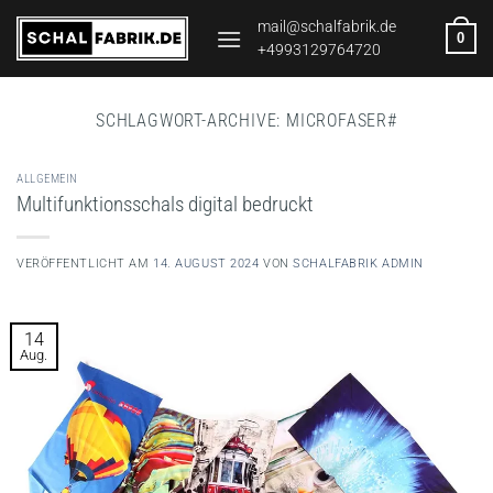
Zum
mail@schalfabrik.de
0
Inhalt
+4993129764720
springen
SCHLAGWORT-ARCHIVE:
MICROFASER#
ALLGEMEIN
Multifunktionsschals digital bedruckt
VERÖFFENTLICHT AM
14. AUGUST 2024
VON
SCHALFABRIK ADMIN
14
Aug.