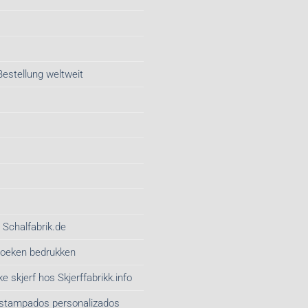
Bestellung weltweit
 Schalfabrik.de
gdoeken bedrukken
e skjerf hos Skjerffabrikk.info
estampados personalizados