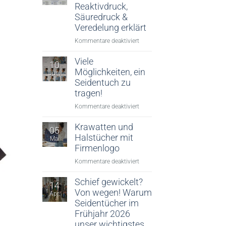
Reaktivdruck,
Säuredruck &
Veredelung erklärt
für
Kommentare deaktiviert
Digitaler
Textildruck:
Viele
10
Reaktivdruck,
Möglichkeiten, ein
Juni
Säuredruck
Seidentuch zu
&
tragen!
Veredelung
für
Kommentare deaktiviert
erklärt
Viele
Möglichkeiten,
Krawatten und
05
ein
Halstücher mit
Mai
Seidentuch
Firmenlogo
zu
für
Kommentare deaktiviert
tragen!
Krawatten
und
Schief gewickelt?
14
Halstücher
Von wegen! Warum
Apr.
mit
Seidentücher im
Firmenlogo
Frühjahr 2026
unser wichtigstes