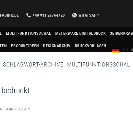
FABRIK.DE
+49 931 29764720
WHATSAPP
L
MULTIFUNKTIONSSCHAL
METERWARE DIGITALDRUCK
SEIDENKRA
TEN
PRODUKTIDEEN
DESIGNARCHIV
DRUCKVORLAGEN
Deut
SCHLAGWORT-ARCHIVE:
MULTIFUNKTIONSSCHAL
l bedruckt
ALFABRIK ADMIN