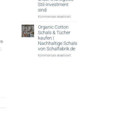
Stil-Investment
sind
für
Kommentare deaktiviert
Schief
gewickelt?
Organic Cotton
25
Von
Schals & Tücher
März
wegen!
kaufen |
Warum
re
Nachhaltige Schals
Seidentücher
von Schalfabrik.de
t
im
für
Kommentare deaktiviert
Frühjahr
Organic
2026
Cotton
unser
Schals
wichtigstes
&
Stil-
Tücher
Investment
kaufen
sind
|
Nachhaltige
Schals
von
Schalfabrik.de