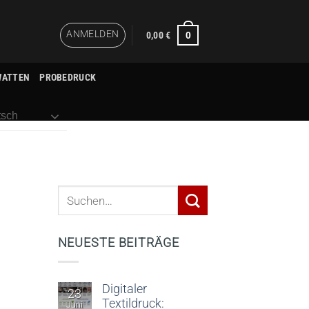
ANMELDEN
0
0,00
€
WATTEN
PROBEDRUCK
sch
NEUESTE BEITRÄGE
Digitaler
23
Textildruck:
Juni