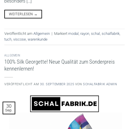
besonders […]
WEITERLESEN
→
Veröffentlicht am
Allgemein
|
Markiert
modal
,
rayon
,
schal
,
schalfabrik
,
tuch
,
viscose
,
warenkunde
ALLGEMEIN
100% Silk Georgette! Neue Qualität zum Sonderpreis
kennenlernen!
VERÖFFENTLICHT AM
30. SEPTEMBER 2025
VON
SCHALFABRIK ADMIN
30
Sep.