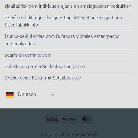
sjaalfabriek.com Individuele sjaals en omslagdoeken bedrukken
Skjerf med ditt eget design – Lag ditt eget unike skjerf hos
Skjerffabrikk.info
fábrica-de-bufandas.com Bufandas y chales estampados
personalizados
scarfs-on-demand.com
Schalfabrik.de, die Seidenfabrik in Como
Drucke deine Kunst mit Schalfabrik.de
Deutsch
Visa
PayPal
MasterCard
Copyright 2026 ©
Schalfabrik