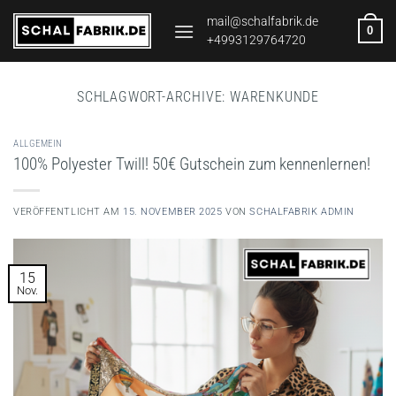
Zum
mail@schalfabrik.de
0
Inhalt
+4993129764720
springen
SCHLAGWORT-ARCHIVE:
WARENKUNDE
ALLGEMEIN
100% Polyester Twill! 50€ Gutschein zum kennenlernen!
VERÖFFENTLICHT AM
15. NOVEMBER 2025
VON
SCHALFABRIK ADMIN
15
Nov.