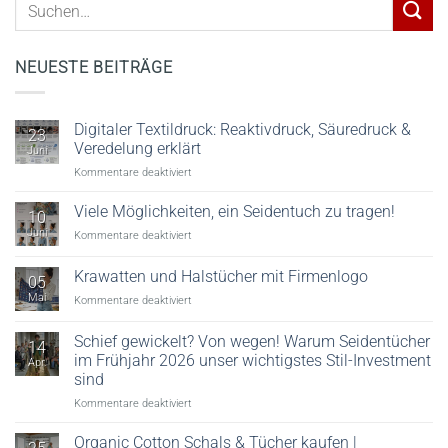
NEUESTE BEITRÄGE
Digitaler Textildruck: Reaktivdruck, Säuredruck &
23
Veredelung erklärt
Juni
für
Kommentare deaktiviert
Digitaler
Textildruck:
Viele Möglichkeiten, ein Seidentuch zu tragen!
10
Reaktivdruck,
Juni
für
Kommentare deaktiviert
Säuredruck
Viele
&
Möglichkeiten,
Krawatten und Halstücher mit Firmenlogo
Veredelung
05
ein
erklärt
Mai
für
Kommentare deaktiviert
Seidentuch
Krawatten
zu
und
tragen!
Schief gewickelt? Von wegen! Warum Seidentücher
14
Halstücher
im Frühjahr 2026 unser wichtigstes Stil-Investment
Apr.
mit
sind
Firmenlogo
für
Kommentare deaktiviert
Schief
gewickelt?
Organic Cotton Schals & Tücher kaufen |