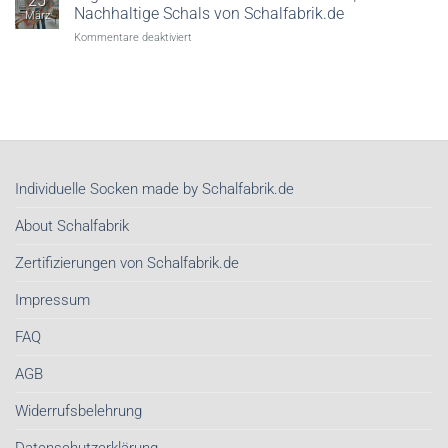
25
Von
Nachhaltige Schals von Schalfabrik.de
März
wegen!
für
Kommentare deaktiviert
Warum
Organic
Seidentücher
Cotton
im
Schals
Frühjahr
&
2026
Tücher
unser
kaufen
wichtigstes
|
Stil-
Nachhaltige
Investment
Individuelle Socken made by Schalfabrik.de
Schals
sind
von
About Schalfabrik
Schalfabrik.de
Zertifizierungen von Schalfabrik.de
Impressum
FAQ
AGB
Widerrufsbelehrung
Datenschutzerklärung