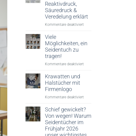
Reaktivdruck,
Säuredruck &
Veredelung erklärt
für
Kommentare deaktiviert
Digitaler
Textildruck:
Viele
10
Reaktivdruck,
Möglichkeiten, ein
Juni
Säuredruck
Seidentuch zu
&
tragen!
Veredelung
für
Kommentare deaktiviert
erklärt
Viele
Möglichkeiten,
Krawatten und
05
ein
Halstücher mit
Mai
Seidentuch
Firmenlogo
zu
für
Kommentare deaktiviert
tragen!
Krawatten
und
Schief gewickelt?
14
Halstücher
Von wegen! Warum
Apr.
mit
Seidentücher im
Firmenlogo
Frühjahr 2026
unser wichtigstes