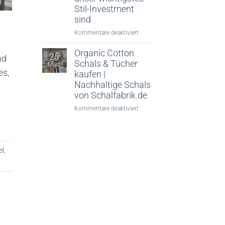
Stil-Investment
sind
für
Kommentare deaktiviert
Schief
gewickelt?
Organic Cotton
25
nd
Von
Schals & Tücher
März
wegen!
es,
kaufen |
Warum
Nachhaltige Schals
Seidentücher
von Schalfabrik.de
im
für
Kommentare deaktiviert
Frühjahr
Organic
2026
Cotton
unser
Schals
wichtigstes
&
Stil-
el
,
Tücher
Investment
kaufen
sind
|
Nachhaltige
Schals
von
Schalfabrik.de