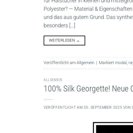
für Halstücher in kleinen und mittelg
Polyester? — Material & Eigenschaften 
und das aus gutem Grund. Das synthetis
besonders […]
WEITERLESEN
→
Veröffentlicht am
Allgemein
|
Markiert
modal
,
ra
ALLGEMEIN
100% Silk Georgette! Neue 
VERÖFFENTLICHT AM
30. SEPTEMBER 2025
VON