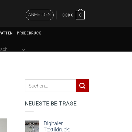
ANMELDEN
0
0,00
€
WATTEN
PROBEDRUCK
sch
NEUESTE BEITRÄGE
Digitaler
23
Textildruck:
Juni