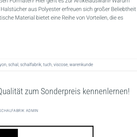
roßen Formaten! Hier geht es zur Artikelauswahl! Warum
Halstücher aus Polyester erfreuen sich großer Beliebtheit
che Material bietet eine Reihe von Vorteilen, die es
yon
,
schal
,
schalfabrik
,
tuch
,
viscose
,
warenkunde
Qualität zum Sonderpreis kennenlernen!
SCHALFABRIK ADMIN