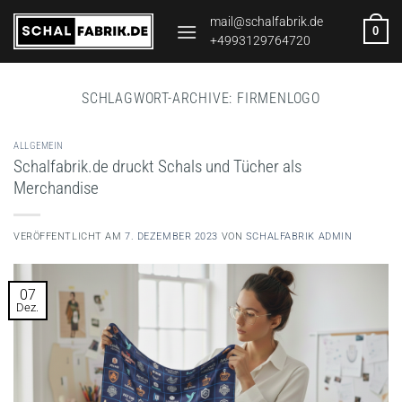
Zum
mail@schalfabrik.de
0
Inhalt
+4993129764720
springen
SCHLAGWORT-ARCHIVE:
FIRMENLOGO
ALLGEMEIN
Schalfabrik.de druckt Schals und Tücher als
Merchandise
VERÖFFENTLICHT AM
7. DEZEMBER 2023
VON
SCHALFABRIK ADMIN
07
Dez.