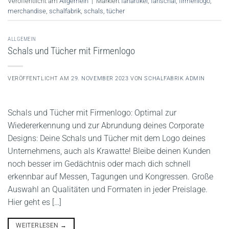
Veröffentlicht am
Allgemein
|
Markiert
fanartikel
,
fanschal
,
firmenlogo
,
merchandise
,
schalfabrik
,
schals
,
tücher
ALLGEMEIN
Schals und Tücher mit Firmenlogo
VERÖFFENTLICHT AM
29. NOVEMBER 2023
VON
SCHALFABRIK ADMIN
Schals und Tücher mit Firmenlogo: Optimal zur
Wiedererkennung und zur Abrundung deines Corporate
Designs: Deine Schals und Tücher mit dem Logo deines
Unternehmens, auch als Krawatte! Bleibe deinen Kunden
noch besser im Gedächtnis oder mach dich schnell
erkennbar auf Messen, Tagungen und Kongressen. Große
Auswahl an Qualitäten und Formaten in jeder Preislage.
Hier geht es […]
WEITERLESEN
→