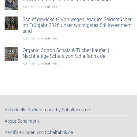
05
ein
erklärt
Mai
für
Kommentare deaktiviert
Seidentuch
Krawatten
zu
und
tragen!
Schief gewickelt? Von wegen! Warum Seidentücher
14
Halstücher
im Frühjahr 2026 unser wichtigstes Stil-Investment
Apr.
mit
sind
Firmenlogo
für
Kommentare deaktiviert
Schief
gewickelt?
Organic Cotton Schals & Tücher kaufen |
25
Von
Nachhaltige Schals von Schalfabrik.de
März
wegen!
für
Kommentare deaktiviert
Warum
Organic
Seidentücher
Cotton
im
Schals
Frühjahr
&
2026
Tücher
unser
kaufen
wichtigstes
|
Stil-
Nachhaltige
Investment
Individuelle Socken made by Schalfabrik.de
Schals
sind
von
About Schalfabrik
Schalfabrik.de
Zertifizierungen von Schalfabrik.de