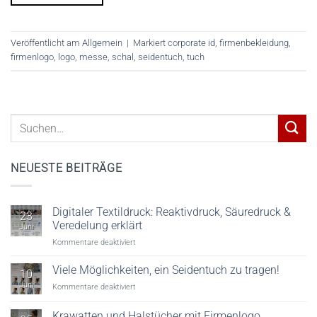
Veröffentlicht am
Allgemein
|
Markiert
corporate id
,
firmenbekleidung
,
firmenlogo
,
logo
,
messe
,
schal
,
seidentuch
,
tuch
NEUESTE BEITRÄGE
Digitaler Textildruck: Reaktivdruck, Säuredruck &
23
Veredelung erklärt
Juni
für
Kommentare deaktiviert
Digitaler
Textildruck:
Viele Möglichkeiten, ein Seidentuch zu tragen!
10
Reaktivdruck,
Juni
für
Kommentare deaktiviert
Säuredruck
Viele
&
Möglichkeiten,
Krawatten und Halstücher mit Firmenlogo
Veredelung