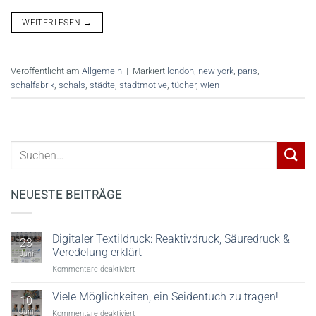
WEITERLESEN
→
Veröffentlicht am
Allgemein
|
Markiert
london
,
new york
,
paris
,
schalfabrik
,
schals
,
städte
,
stadtmotive
,
tücher
,
wien
NEUESTE BEITRÄGE
Digitaler Textildruck: Reaktivdruck, Säuredruck &
23
Veredelung erklärt
Juni
für
Kommentare deaktiviert
Digitaler
Textildruck:
Viele Möglichkeiten, ein Seidentuch zu tragen!
10
Reaktivdruck,
Juni
für
Kommentare deaktiviert