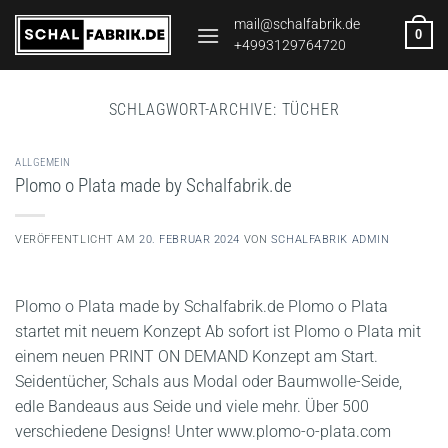
Zum
mail@schalfabrik.de
0
Inhalt
+4993129764720
springen
SCHLAGWORT-ARCHIVE:
TÜCHER
ALLGEMEIN
Plomo o Plata made by Schalfabrik.de
VERÖFFENTLICHT AM
20. FEBRUAR 2024
VON
SCHALFABRIK ADMIN
Plomo o Plata made by Schalfabrik.de Plomo o Plata
startet mit neuem Konzept Ab sofort ist Plomo o Plata mit
einem neuen PRINT ON DEMAND Konzept am Start.
Seidentücher, Schals aus Modal oder Baumwolle-Seide,
edle Bandeaus aus Seide und viele mehr. Über 500
verschiedene Designs! Unter www.plomo-o-plata.com