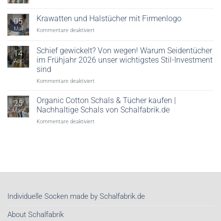
Säuredruck
Viele
&
Möglichkeiten,
Krawatten und Halstücher mit Firmenlogo
Veredelung
05
ein
erklärt
Mai
für
Kommentare deaktiviert
Seidentuch
Krawatten
zu
und
tragen!
Schief gewickelt? Von wegen! Warum Seidentücher
14
Halstücher
im Frühjahr 2026 unser wichtigstes Stil-Investment
Apr.
mit
sind
Firmenlogo
für
Kommentare deaktiviert
Schief
gewickelt?
Organic Cotton Schals & Tücher kaufen |
25
Von
Nachhaltige Schals von Schalfabrik.de
März
wegen!
für
Kommentare deaktiviert
Warum
Organic
Seidentücher
Cotton
im
Schals
Frühjahr
&
2026
Tücher
unser
kaufen
wichtigstes
|
Stil-
Nachhaltige
Investment
Individuelle Socken made by Schalfabrik.de
Schals
sind
von
About Schalfabrik
Schalfabrik.de