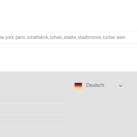
ew york
,
paris
,
schalfabrik
,
schals
,
städte
,
stadtmotive
,
tücher
,
wien
Deutsch