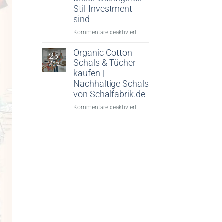
Stil-Investment
sind
für
Kommentare deaktiviert
Schief
gewickelt?
Organic Cotton
25
Von
Schals & Tücher
März
wegen!
kaufen |
Warum
Nachhaltige Schals
Seidentücher
von Schalfabrik.de
im
für
Kommentare deaktiviert
Frühjahr
Organic
2026
Cotton
unser
Schals
wichtigstes
&
Stil-
Tücher
Investment
kaufen
sind
|
Nachhaltige
Schals
von
Schalfabrik.de