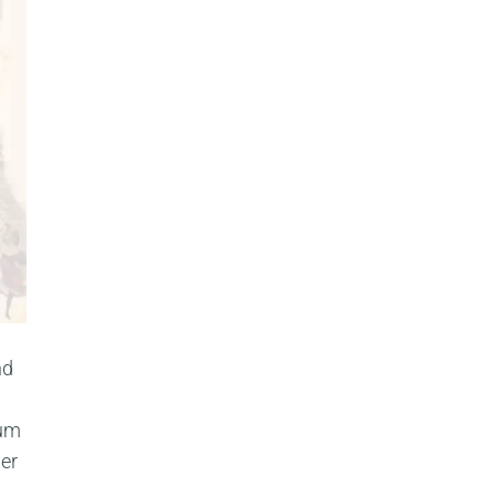
nd
zum
ger