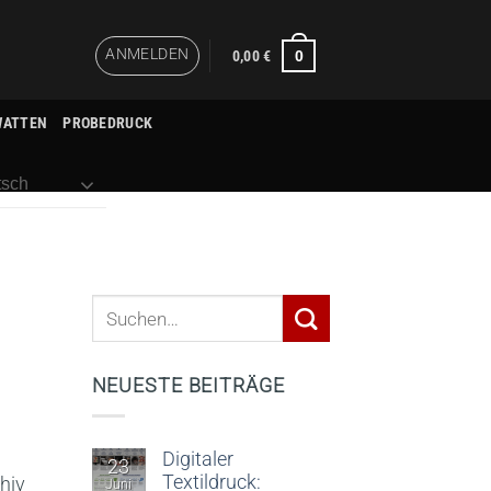
ANMELDEN
0
0,00
€
WATTEN
PROBEDRUCK
sch
NEUESTE BEITRÄGE
Digitaler
23
Textildruck:
hiv
Juni