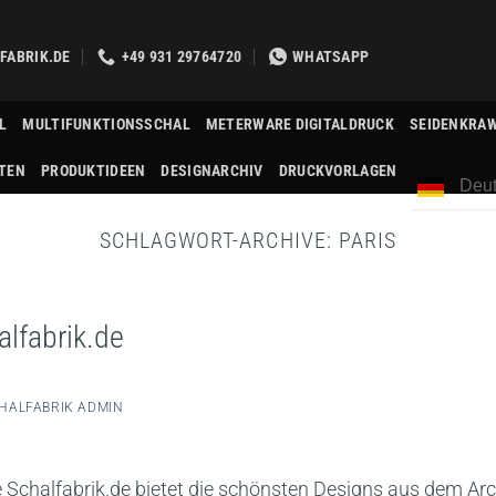
FABRIK.DE
+49 931 29764720
WHATSAPP
L
MULTIFUNKTIONSSCHAL
METERWARE DIGITALDRUCK
SEIDENKRA
TEN
PRODUKTIDEEN
DESIGNARCHIV
DRUCKVORLAGEN
Deut
SCHLAGWORT-ARCHIVE:
PARIS
lfabrik.de
HALFABRIK ADMIN
chalfabrik.de bietet die schönsten Designs aus dem Arc