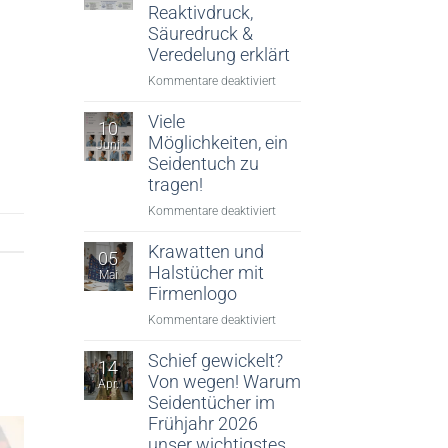
Reaktivdruck,
Säuredruck &
Veredelung erklärt
für
Kommentare deaktiviert
Digitaler
Textildruck:
Viele
10
Reaktivdruck,
Möglichkeiten, ein
Juni
Säuredruck
Seidentuch zu
&
tragen!
Veredelung
für
Kommentare deaktiviert
erklärt
Viele
Möglichkeiten,
Krawatten und
05
ein
Halstücher mit
Mai
Seidentuch
Firmenlogo
zu
für
Kommentare deaktiviert
tragen!
Krawatten
und
Schief gewickelt?
14
Halstücher
Von wegen! Warum
Apr.
mit
Seidentücher im
Firmenlogo
Frühjahr 2026
unser wichtigstes