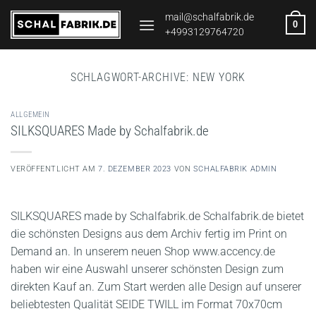
Zum
mail@schalfabrik.de
0
Inhalt
+4993129764720
springen
SCHLAGWORT-ARCHIVE:
NEW YORK
ALLGEMEIN
SILKSQUARES Made by Schalfabrik.de
VERÖFFENTLICHT AM
7. DEZEMBER 2023
VON
SCHALFABRIK ADMIN
SILKSQUARES made by Schalfabrik.de Schalfabrik.de bietet
die schönsten Designs aus dem Archiv fertig im Print on
Demand an. In unserem neuen Shop www.accency.de
haben wir eine Auswahl unserer schönsten Design zum
direkten Kauf an. Zum Start werden alle Design auf unserer
beliebtesten Qualität SEIDE TWILL im Format 70x70cm