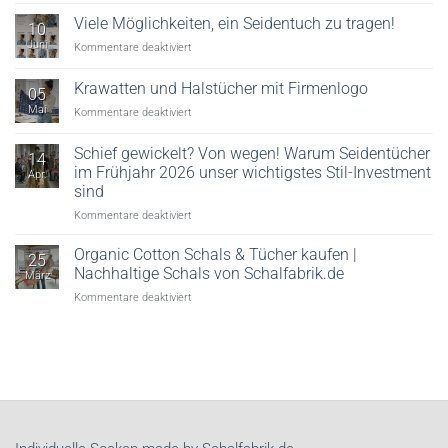
Digitaler
Textildruck:
Viele Möglichkeiten, ein Seidentuch zu tragen!
10
Reaktivdruck,
Juni
für
Kommentare deaktiviert
Säuredruck
Viele
&
Möglichkeiten,
Krawatten und Halstücher mit Firmenlogo
Veredelung
05
ein
erklärt
Mai
für
Kommentare deaktiviert
Seidentuch
Krawatten
zu
und
tragen!
Schief gewickelt? Von wegen! Warum Seidentücher
14
Halstücher
im Frühjahr 2026 unser wichtigstes Stil-Investment
Apr.
mit
sind
Firmenlogo
für
Kommentare deaktiviert
Schief
gewickelt?
Organic Cotton Schals & Tücher kaufen |
25
Von
Nachhaltige Schals von Schalfabrik.de
März
wegen!
für
Kommentare deaktiviert
Warum
Organic
Seidentücher
Cotton
im
Schals
Frühjahr
&
2026
Tücher
unser
kaufen
wichtigstes
|
Stil-
Nachhaltige
Investment