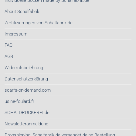
Individuelle Socken made by Schalfabrik.de
Schals
sind
von
About Schalfabrik
Schalfabrik.de
Zertifizierungen von Schalfabrik.de
Impressum
FAQ
AGB
Widerrufsbelehrung
Datenschutzerklärung
scarfs-on-demand.com
usine-foulard.fr
SCHALDRUCKEREI.de
Newsletteranmeldung
Dropshipping: Schalfabrik.de versendet deine Bestellung