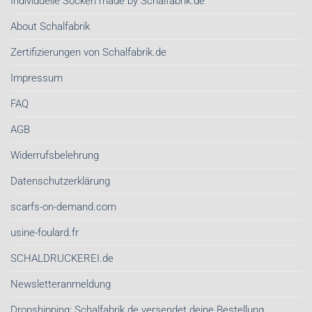
Individuelle Socken made by Schalfabrik.de
Schals
sind
von
About Schalfabrik
Schalfabrik.de
Zertifizierungen von Schalfabrik.de
Impressum
FAQ
AGB
Widerrufsbelehrung
Datenschutzerklärung
scarfs-on-demand.com
usine-foulard.fr
SCHALDRUCKEREI.de
Newsletteranmeldung
Dropshipping: Schalfabrik.de versendet deine Bestellung