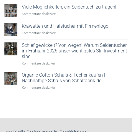
Digitaler
Textildruck:
Viele Möglichkeiten, ein Seidentuch zu tragen!
10
Reaktivdruck,
Juni
für
Kommentare deaktiviert
Säuredruck
Viele
&
Möglichkeiten,
Krawatten und Halstücher mit Firmenlogo
Veredelung
05
ein
erklärt
Mai
für
Kommentare deaktiviert
Seidentuch
Krawatten
zu
und
tragen!
Schief gewickelt? Von wegen! Warum Seidentücher
14
Halstücher
im Frühjahr 2026 unser wichtigstes Stil-Investment
Apr.
mit
sind
Firmenlogo
für
Kommentare deaktiviert
Schief
gewickelt?
Organic Cotton Schals & Tücher kaufen |
25
Von
Nachhaltige Schals von Schalfabrik.de
März
wegen!
für
Kommentare deaktiviert
Warum
Organic
Seidentücher
Cotton
im
Schals
Frühjahr
&
2026
Tücher
unser
kaufen
wichtigstes
|
Stil-
Nachhaltige
Investment