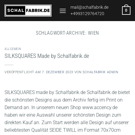
Zum
mail@schalfabrik.de
0
Inhalt
+4993129764720
springen
SCHLAGWORT-ARCHIVE:
WIEN
ALLGEMEIN
SILKSQUARES Made by Schalfabrik.de
VERÖFFENTLICHT AM
7. DEZEMBER 2023
VON
SCHALFABRIK ADMIN
SILKSQUARES made by Schalfabrik.de Schalfabrik.de bietet
die schönsten Designs aus dem Archiv fertig im Print on
Demand an. In unserem neuen Shop www.accency.de
haben wir eine Auswahl unserer schönsten Design zum
direkten Kauf an. Zum Start werden alle Design auf unserer
beliebtesten Qualität SEIDE TWILL im Format 70x70cm