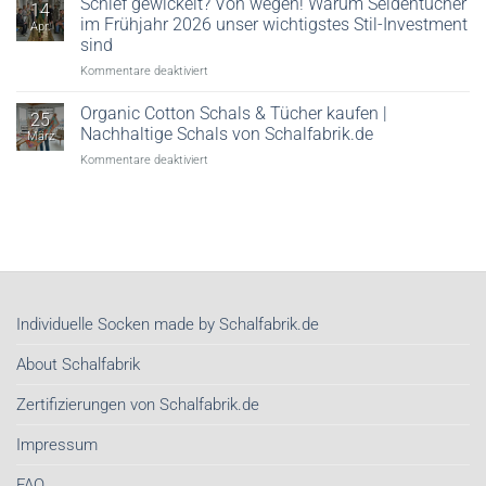
Schief gewickelt? Von wegen! Warum Seidentücher
14
Halstücher
im Frühjahr 2026 unser wichtigstes Stil-Investment
Apr.
mit
sind
Firmenlogo
für
Kommentare deaktiviert
Schief
gewickelt?
Organic Cotton Schals & Tücher kaufen |
25
Von
Nachhaltige Schals von Schalfabrik.de
März
wegen!
für
Kommentare deaktiviert
Warum
Organic
Seidentücher
Cotton
im
Schals
Frühjahr
&
2026
Tücher
unser
kaufen
wichtigstes
|
Stil-
Nachhaltige
Investment
Individuelle Socken made by Schalfabrik.de
Schals
sind
von
About Schalfabrik
Schalfabrik.de
Zertifizierungen von Schalfabrik.de
Impressum
FAQ