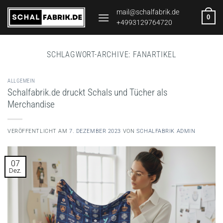
Zum
mail@schalfabrik.de
0
Inhalt
+4993129764720
springen
SCHLAGWORT-ARCHIVE:
FANARTIKEL
ALLGEMEIN
Schalfabrik.de druckt Schals und Tücher als
Merchandise
VERÖFFENTLICHT AM
7. DEZEMBER 2023
VON
SCHALFABRIK ADMIN
07
Dez.