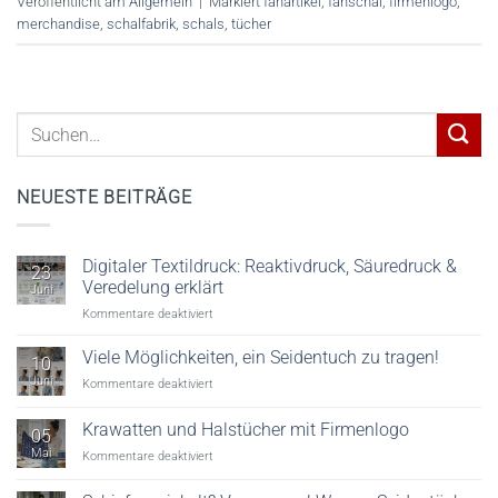
Veröffentlicht am
Allgemein
|
Markiert
fanartikel
,
fanschal
,
firmenlogo
,
merchandise
,
schalfabrik
,
schals
,
tücher
NEUESTE BEITRÄGE
Digitaler Textildruck: Reaktivdruck, Säuredruck &
23
Veredelung erklärt
Juni
für
Kommentare deaktiviert
Digitaler
Textildruck:
Viele Möglichkeiten, ein Seidentuch zu tragen!
10
Reaktivdruck,
Juni
für
Kommentare deaktiviert
Säuredruck
Viele
&
Möglichkeiten,
Krawatten und Halstücher mit Firmenlogo
Veredelung
05
ein
erklärt
Mai
für
Kommentare deaktiviert
Seidentuch
Krawatten
zu
und
tragen!